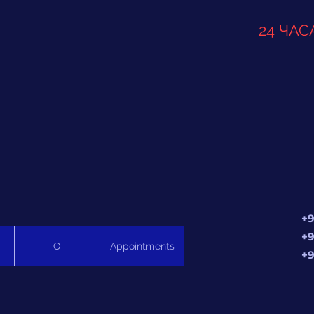
24 ЧАС
+9
+9
О
Appointments
+9