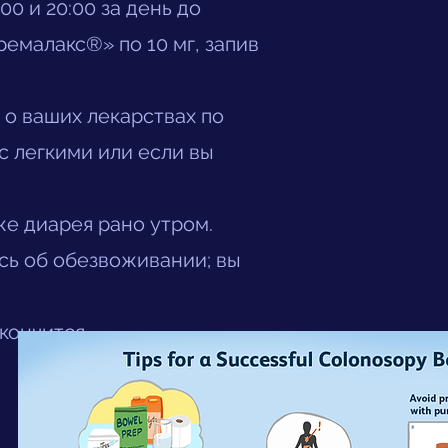
0 и 20:00 за день до
ремалакс®» по 10 мг, запив
 о ваших лекарствах по
с легкими или если вы
же диарея рано утром.
сь об обезвоживании; вы
кончится.