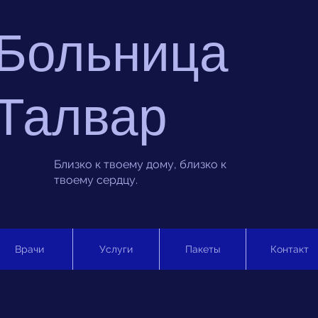
Больница
Талвар
Близко к твоему дому, близко к
твоему сердцу.
Врачи
Услуги
Пакеты
Контакт