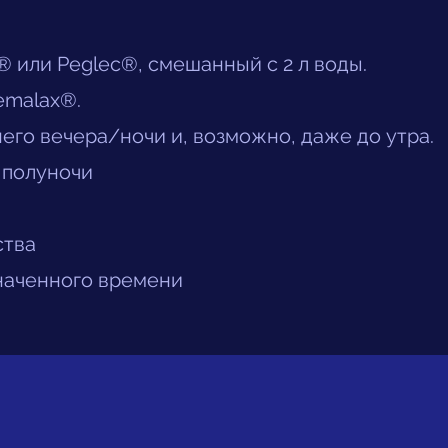
® или Peglec®, смешанный с 2 л воды.
remalax®.
его вечера/ночи и, возможно, даже до утра.
 полуночи
ства
значенного времени