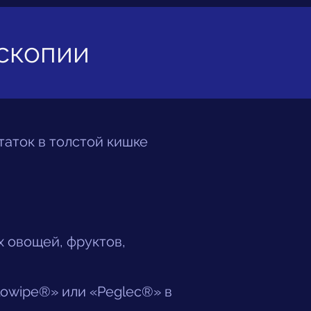
оскопии
аток в толстой кишке
 овощей, фруктов,
lowipe®» или «Peglec®» в