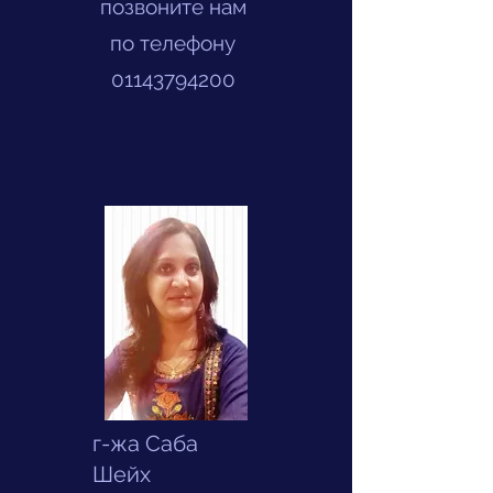
позвоните нам
по телефону
01143794200
г-жа Саба
Шейх