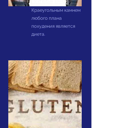
Потеря веса
Краеугольным камнем
любого плана
похудения является
диета.