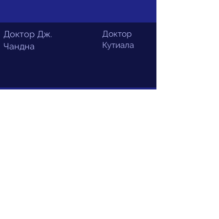
Доктор Дж.
Доктор
Кутиала
Чандна
Terms and Conditions
Информационные видео для
пациентов