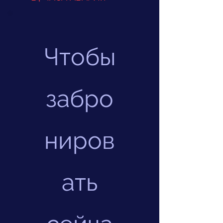
Чтобы
забро
ниров
ать