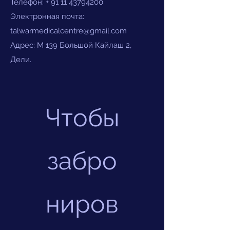
Телефон: +
91 11 43794200
Электронная почта:
talwarmedicalcentre@gmail.com
Адрес: M 139 Большой Кайлаш 2,
Дели.
Чтобы
забро
ниров