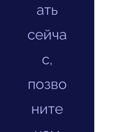
ать
сейча
с,
позво
ните