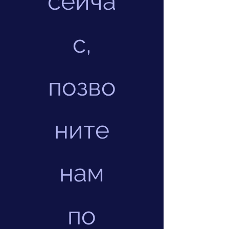
сейча
с,
позво
ните
нам
по