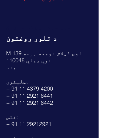
موږ سره اړیکه ونیسئ:
د تلور روغتون
M 139 لوی کیلاش دوهمه برخه
نوي ډیلي 110048
هند
ټلیفون:
+
91 11 4379 4200
+
91 11 2921 6441
+
91 11 2921 6442
فکس:
+
91 11 29212921