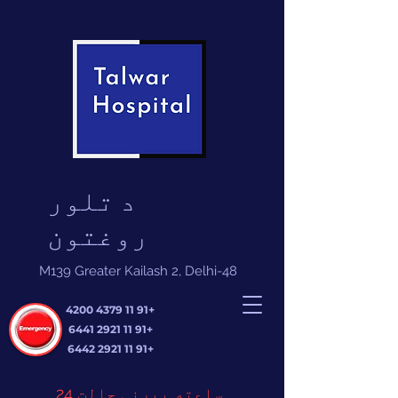
د تلور
روغتون
M139 Greater Kailash 2, Delhi-48
+91 11 4379 4200
+91 11 2921 6441
+91 11 2921 6442
24 ساعته بیړنی حالت