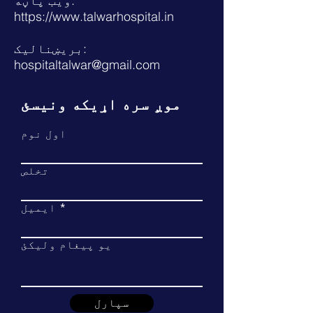
ویب پاڼه:
https://www.talwarhospital.in
بریښنالیک:
hospitaltalwar@gmail.com
موږ سره اړیکه ونیسئ
اول نوم
تخلص
ایمیل
یو پیغام ولیکئ
سپارل