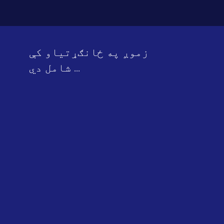
زموږ په ځانګړتیاو کې
شامل دي ...