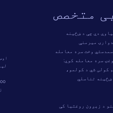
ی متخصص
اوې دي چې د ښځینه
دوارۍ میرمنې
سمدستي وخت سره معامله
اوس 
غۍ سره معامله کوي:
لپا
 کولی شي د کولمو،
 ښځینه تناسلي
200
ز
نو د زیږون روغتیا کې