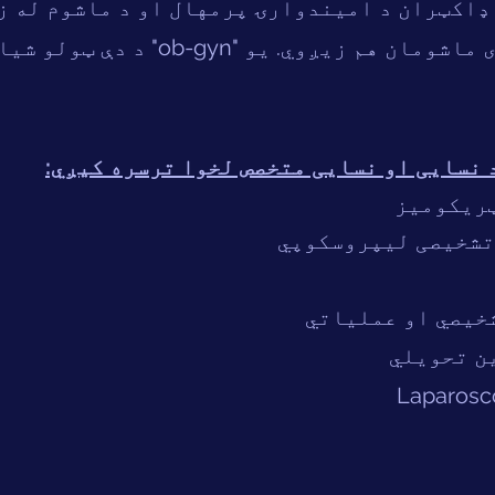
 ډاکټران د امیندوارۍ پرمهال او د ماشوم له ز
پاملرنه کوي. دوی ماشومان هم زیږو
 نسایی او نسایی متخصص لخوا ترسره کیږي:
ریکومیز
تشخیصی لیپروسکوپي
خیصي او عملیاتي
ن تحویلي
Laparosc