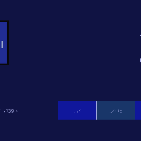
م 139، لوی کیلاش 2، ډیلي 110048
څانګې
کور