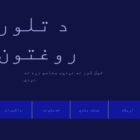
د تلور
روغتون
خپل کور ته نږدې، ستاسو زړه ته
نږدې.
اړیکه
بسته بندي
خدمتونه
ډاکټران