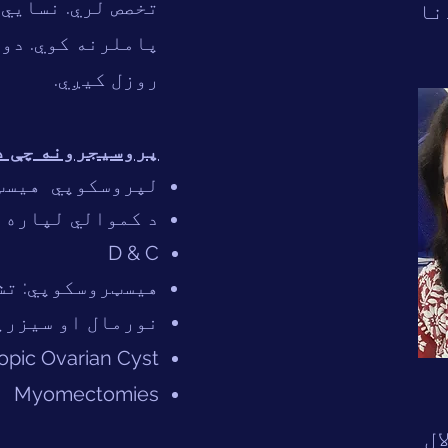
تخصص لري. نسايي
نا
روزل کیږي.
پروسیجرونه چې د
لپروسکوپي
هیسټ
د کموالي لپاره 
D & C
هیسټروسکوپي: تش
نورمال او سیزری
opic Ovarian Cyst
Myomectomies
ال