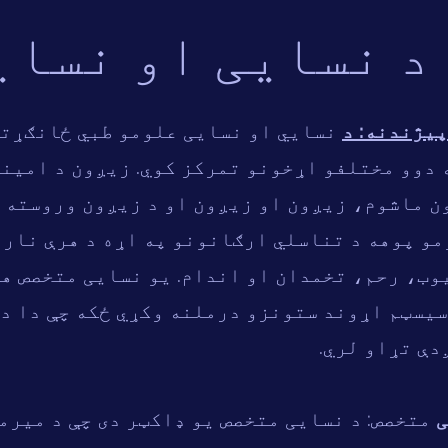
د نسایی او نسای
پیژندنه: د
نسایي او نسایی علومو طبي ځانګړتی
 دوو مختلفو اړخونو تمرکز کوي. زیږون د امین
ن ماشوم، زیږون او زیږون او د زیږون وروسته 
مو پوهه د تناسلي ارګانونو په اړه د هرې نارو
ب، رحم، تخمدان او اندام. یو نسایی متخصص هم
سیسټم اړوند ستونزو درملنه وکړي ځکه چې دا د
دې تړاو لري.
ی
متخصص: د نسایی متخصص یو ډاکټر دی چې د میرم