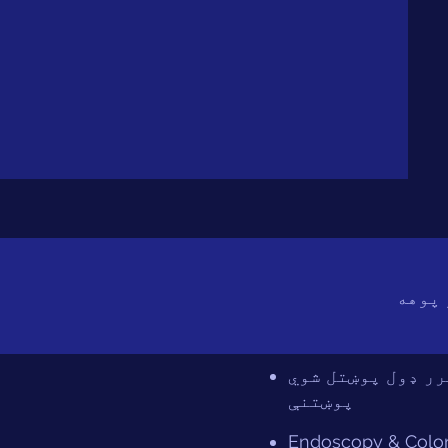
 پوهه
رر ډول پوښتل شوي
پوښتنې
Endoscopy & Colo