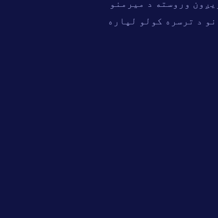
یږون وروسته د میرمنو
ي. یو "ob-gyn" د دې ټولو شیانو د ترسره کولو لپاره