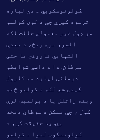
کولونوسکوپي د دې لپاره
ترسره کیږي چې د لوی کولمو
هر ډول غیر معمولي حالت لکه
السر، نري رنځ، د معدې
التهابي ناروغۍ یا حتی
سرطان. دا د داسې شرایطو
درملنې لپاره هم کارول
کیدی شي لکه د کولمو څخه
وینه راتلل یا د پولیپس لرې
کول ، چې ممکن د سرطان دمخه
وي. په حقیقت کې، د
کولونسکوپ لخوا د کولمو