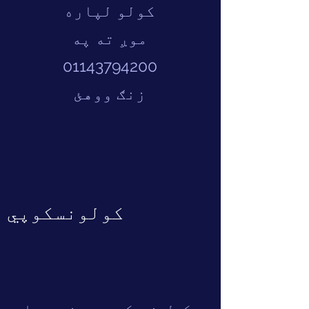
کولو لپاره
موږ ته په
01143794200
زنګ ووهئ
کولونسکوپي