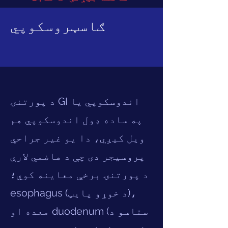
ګاسټروسکوپي
د پورتنۍ GI اندوسکوپي یا
په ساده ډول اندوسکوپي هم
ویل کیږي، دا یو غیر جراحي
پروسیجر دی چې د هاضمي لارې
د پورتنۍ برخې معاینه کوي؛
esophagus (د خوړو پایپ)،
معده او duodenum (ستاسو د