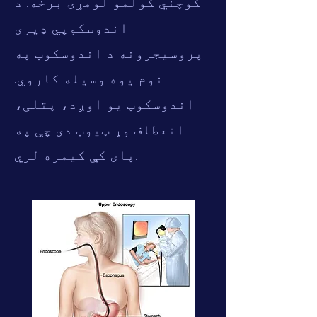
کوچني کولمو لومړۍ برخه. د
اندوسکوپي ډیری
پروسیجرونه د اندوسکوپ په
نوم یوه وسیله کاروي.
اندوسکوپ یو اوږد، پتلی،
انعطاف وړ ټیوب دی چې په
پای کې کیمره لري.