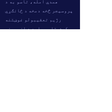
همدې امله، تاسو به د
پروسیجر څخه دمخه د ځانګړي
رژیم تعقیبولو غوښتنه
وکړئ. تاسو باید د ازموینې
لپاره جلاب واخلئ، چې
موندلی شئ.
توضیحات یې
دلته
3
د پروسیجر په جریان کې څه
پیښیږي؟
دا ازموینه معمولا د
مسمومیت سره ترسره کیږي.