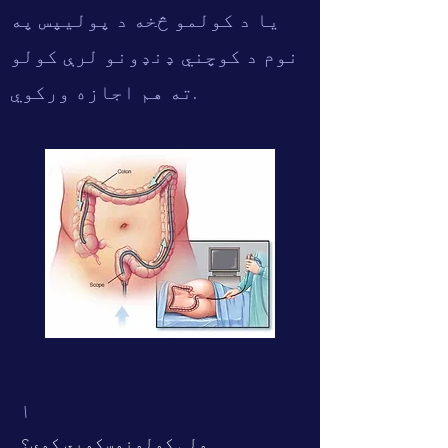
یا د کولمو څخه د پولیپس په
نوم د کوچني ډنډونو لرې کولو
ته هم اجازه ورکوي.
۱
ولې کولونوسکوپي کوي؟