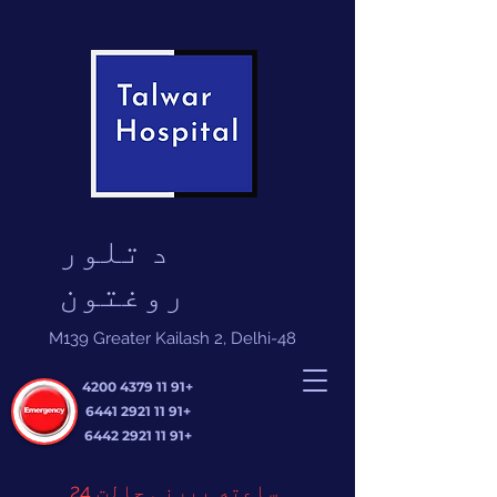
د تلور
روغتون
M139 Greater Kailash 2, Delhi-48
+91 11 4379 4200
+91 11 2921 6441
+91 11 2921 6442
24 ساعته بیړنی حالت