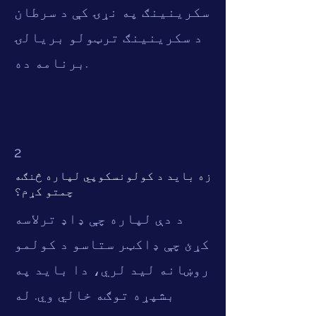
سکرینینګ په نړۍ کې د سرطان
د سکرینینګ ترټولو بریالۍ
برنامه ده.
2
زه باید د کولونسکوپي لپاره څنګه
چمتو کړم؟
د دې لپاره چې ډاډ ترلاسه
کړئ چې ډاکټر ستاسو د کولمو
روښانه لید لري، دا باید په
بشپړه توګه خالي وي. له