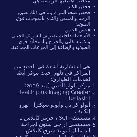
مجالات اهتمامها الرئيسية هي:
فحص الكبد
فحص صحة المرأة: بما في ذلك تصوير
الرحم والمبيض والثدي بالموجات فوق
الصوتية.
فحص الجنين
الأشعة التداخلية: تصريف السوائل الجنبي
والاستسقائي والخراج بالموجات فوق
الصوتية بالإضافة إلى الخزعات الجماعية.
هي استشارية أشعة في العديد من
المراكز في دلهي حيث تتوفر أيضًا
لخدمات الطوارئ:
مركز تلوار الطبي (منذ 2006)
Health plus Imaging Greater
Kailash I
أبولو كرادل وأبولو سبكترا ، نهرو
إنكليف
مستشفى SCI ، جريتر كايلاش 1
مستشفى آر جي ستون لجراحة
المسالك البولية شرق كايلاش.
عيادة خانديلوال ، مستعمرة كايلاش