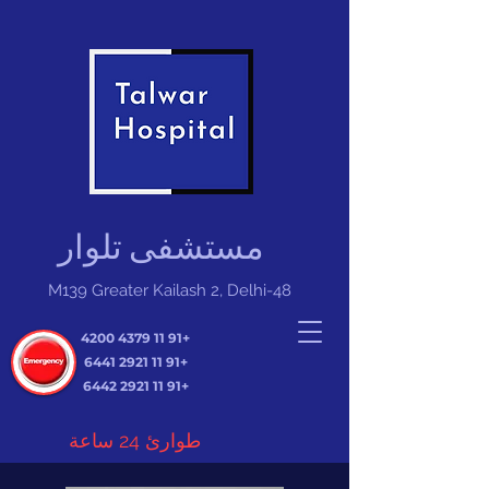
مستشفى تلوار
M139 Greater Kailash 2, Delhi-48
+91 11 4379 4200
+91 11 2921 6441
+91 11 2921 6442
طوارئ 24 ساعة