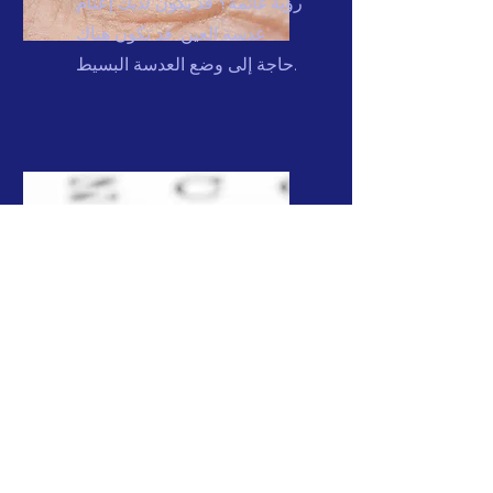
رؤية غائمة؟ قد يكون لديك إعتام
عدسة العين. قد تكون هناك
حاجة إلى وضع العدسة البسيط.
اضطرابات العدسة
لمشاهدة تلك الأفلام بجودة HD
أو قراءة الجريدة في الصباح.