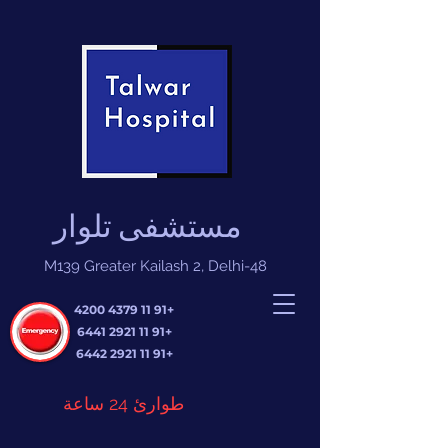
مستشفى تلوار
M139 Greater Kailash 2, Delhi-48
+91 11 4379 4200
+91 11 2921 6441
+91 11 2921 6442
طوارئ 24 ساعة