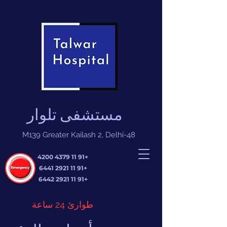
مستشفى تلوار
M139 Greater Kailash 2, Delhi-48
+91 11 4379 4200
+91 11 2921 6441
+91 11 2921 6442
طوارئ 24 ساعة