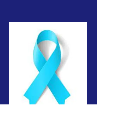
سرطان البروستات
حتى أنه يحتوي على
الشريط الخاص به. هذا هو