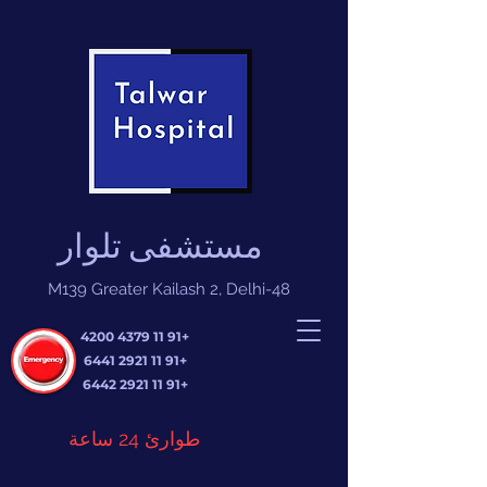
مستشفى تلوار
M139 Greater Kailash 2, Delhi-48
+91 11 4379 4200
+91 11 2921 6441
+91 11 2921 6442
طوارئ 24 ساعة