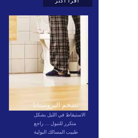
اقرأ أكثر
تضخم البروستاتا
الاستيقاظ في الليل بشكل
متكرر للتبول ..... راجع
طبيب المسالك البولية