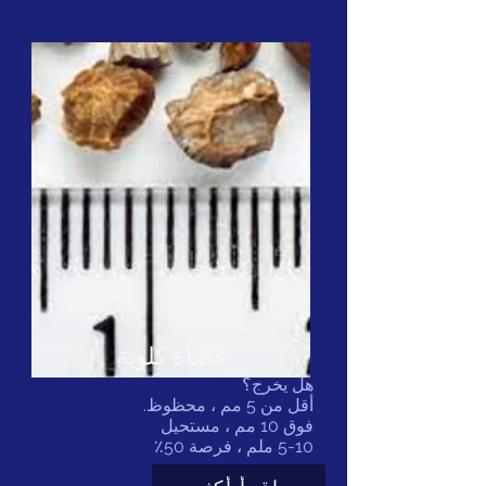
حصاة كلوية
هل يخرج؟
أقل من 5 مم ، محظوظ.
فوق 10 مم ، مستحيل
5-10 ملم ، فرصة 50٪