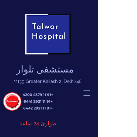
مستشفى تلوار
M139 Greater Kailash 2, Delhi-48
+91 11 4379 4200
+91 11 2921 6441
+91 11 2921 6442
طوارئ 24 ساعة