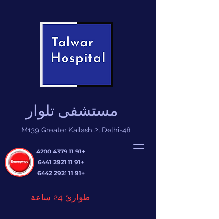
مستشفى تلوار
M139 Greater Kailash 2, Delhi-48
+91 11 4379 4200
+91 11 2921 6441
+91 11 2921 6442
طوارئ 24 ساعة