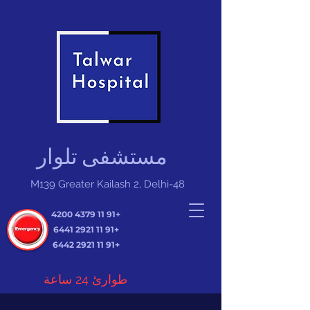
مستشفى تلوار
M139 Greater Kailash 2, Delhi-48
+91 11 4379 4200
+91 11 2921 6441
+91 11 2921 6442
طوارئ 24 ساعة