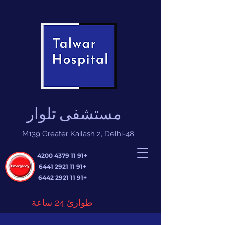
مستشفى تلوار
M139 Greater Kailash 2, Delhi-48
+91 11 4379 4200
+91 11 2921 6441
+91 11 2921 6442
طوارئ 24 ساعة