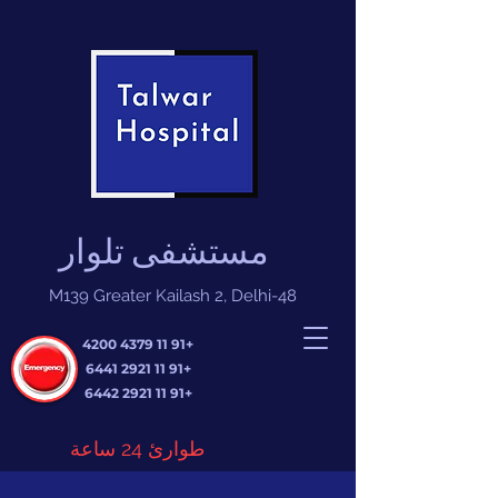
مستشفى تلوار
M139 Greater Kailash 2, Delhi-48
+91 11 4379 4200
+91 11 2921 6441
+91 11 2921 6442
طوارئ 24 ساعة