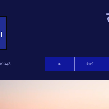
 110048
घर
विभागों