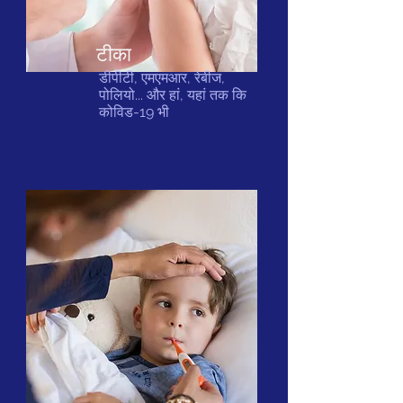
टीका
डीपीटी, एमएमआर, रेबीज,
पोलियो... और हां, यहां तक कि
कोविड-19 भी