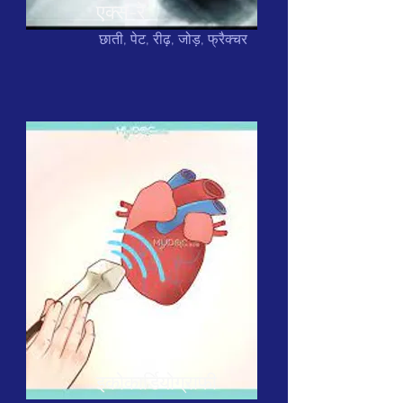
एक्स-रे
छाती, पेट, रीढ़, जोड़, फ्रैक्चर
इकोकार्डियोग्राफी