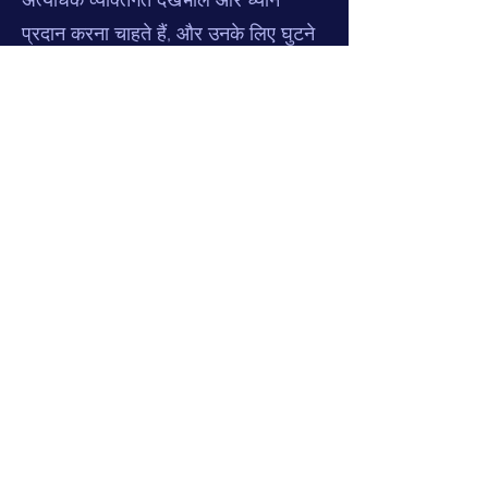
प्रदान करना चाहते हैं, और उनके लिए घुटने
और कूल्हे के प्रतिस्थापन जैसी बड़ी सर्जरी
आसानी से उपलब्ध कराना चाहते हैं।
संपर्क
फोन:
+91 9034 333 133
,
+91 11 4379
4200
www.drapoorvdua.com