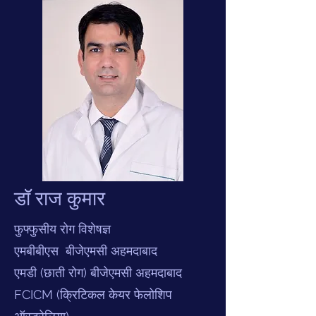
डॉ राज कुमार
फुफ्फुसीय रोग विशेषज्ञ
एमबीबीएस बीजेएमसी अहमदाबाद
एमडी (छाती रोग) बीजेएमसी अहमदाबाद
FCICM (क्रिटिकल केयर फेलोशिप