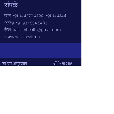
संपर्क
फोन:
+91 11 4379 4200
,
+91 11 4248
0779
,
+91 931 554 5403
ईमेल:
oasismhealth@gmail.com
www.oasishealth.in
डॉ के मारवाह
डॉ एम अग्रवाल
Terms and Conditions