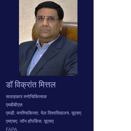
डॉ विक्रांत मित्तल
सलाहकार मनोचिकित्सक
एमबीबीएस
एमडी, मनश्चिकित्सा, येल विश्वविद्यालय, यूएसए
एमएचए, जॉन हॉपकिंस, यूएसए
FAPA