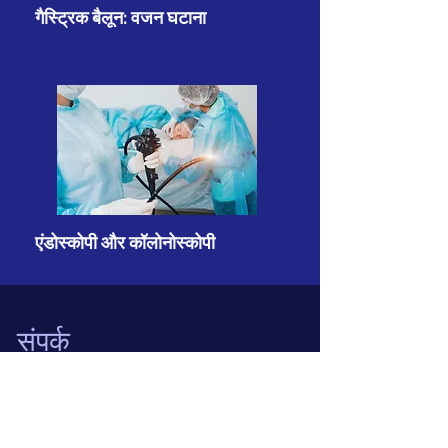
गैस्ट्रिक बैलून: वजन घटाना
एंडोस्कोपी और कॉलोनोस्कोपी
संपर्क
फोन:
+91 9650444883
नियुक्तियों के लिए: +
91 8860325180
,
+91 11
43794200