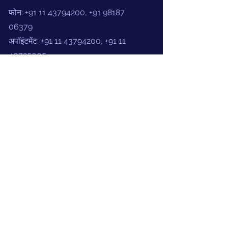
फोन:
+91 11 43794200
,
+91 98187
06379
अपॉइंटमेंट:
+91 11 43794200
,
+91 11
40725005
डॉ सीके घोष
डॉ एम अग्रवाल
Terms and Conditions