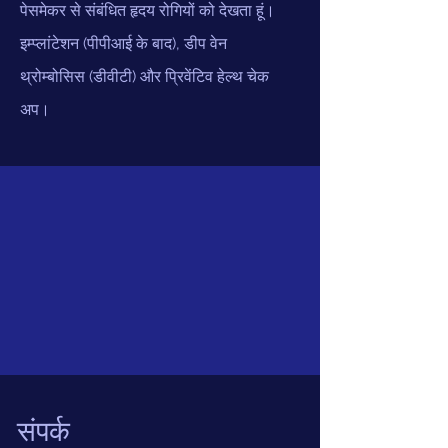
पेसमेकर से संबंधित हृदय रोगियों को देखता हूं।
इम्प्लांटेशन (पीपीआई के बाद), डीप वेन
थ्रोम्बोसिस (डीवीटी) और प्रिवेंटिव हेल्थ चेक
अप।
संपर्क