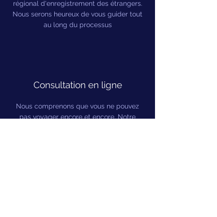
régional d'enregistrement des étrangers.
Nous serons heureux de vous guider tout
au long du processus
Consultation en ligne
Nous comprenons que vous ne pouvez
pas voyager encore et encore. Notre
assistance en ligne via une consultation
vidéo dans le confort de votre pays
d'origine.
Suivi
Nous continuerons à fournir des soins de
suivi une fois que vous serez de retour à la
maison. Les e-mails de contact seront