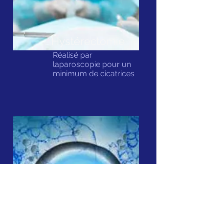
Hystérectomie
Réalisé par
laparoscopie pour un
minimum de cicatrices