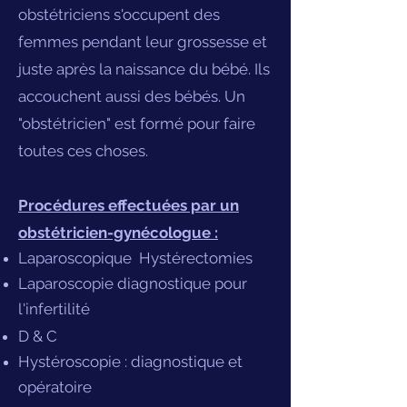
obstétriciens s'occupent des
femmes pendant leur grossesse et
juste après la naissance du bébé. Ils
accouchent aussi des bébés. Un
"obstétricien" est formé pour faire
toutes ces choses.
Procédures effectuées par un
obstétricien-gynécologue :
Laparoscopique
Hystérectomies
Laparoscopie diagnostique pour
l'infertilité
D & C
Hystéroscopie : diagnostique et
opératoire