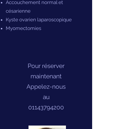
Accouchement normal et
césarienne
Kyste ovarien laparoscopique
Myomectomies
Pour réserver
maintenant
Appelez-nous
au
01143794200