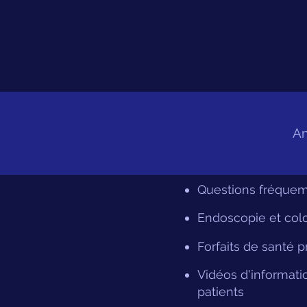
A
Questions fréque
Endoscopie et col
Forfaits de santé 
Vidéos d'informati
patients