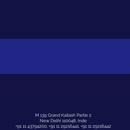
M 139 Grand Kailash Partie 2
New Delhi 110048, Inde
+91 11 43794200, +91 11 29216441, +91 11 29216442