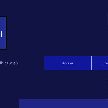
lhi 110048
Accueil
Dé