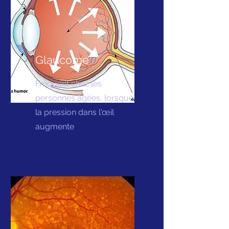
Glaucome
Fréquent chez les
personnes âgées, lorsque
la pression dans l'œil
augmente