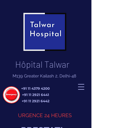
Hôpital Talwar
M139 Greater Kailash 2, Delhi-48
+91 11 4379 4200
+91 11 2921 6441
+91 11 2921 6442
URGENCE 24 HEURES