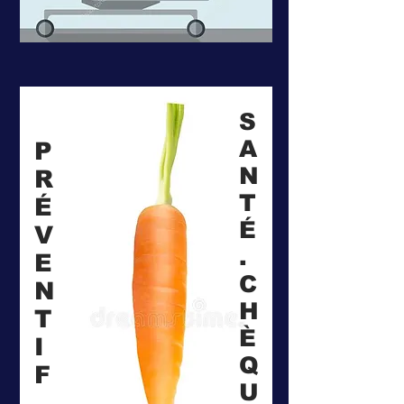
S
A
P
N
R
T
É
É
V
.
E
C
N
H
T
È
I
Q
F
U