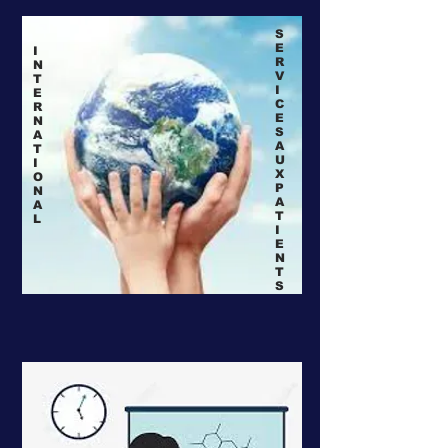
S
E
I
R
N
V
T
I
E
C
R
E
N
S
A
A
T
U
I
X
O
P
N
A
A
T
L
I
E
N
T
S