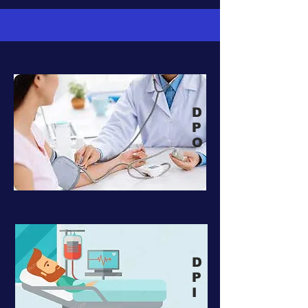
D
P
O
D
P
I