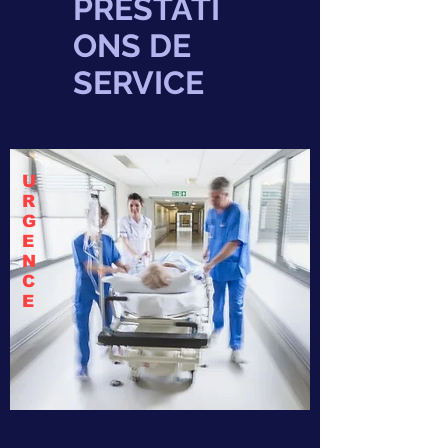
PRESTATI
ONS DE
SERVICE
U
R
G
E
N
C
E