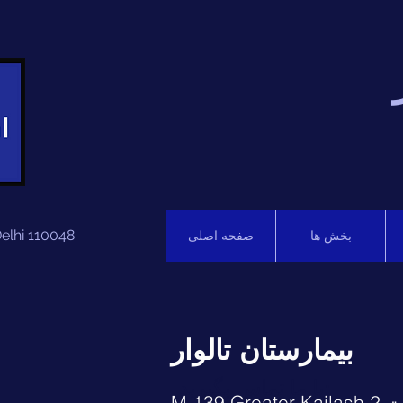
Delhi 110048
بخش ها
صفحه اصلی
بیمارستان تالوار
با ما تماس بگیرید:
M 1 قسمت 2