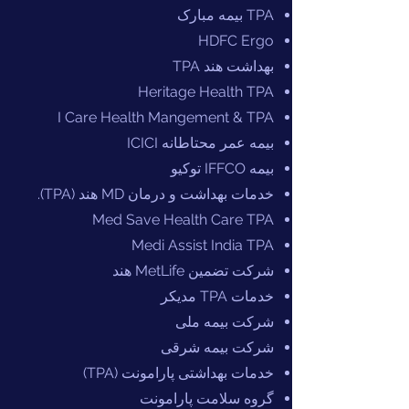
TPA بیمه مبارک
HDFC Ergo
بهداشت هند TPA
Heritage Health TPA
I Care Health Mangement & TPA
بیمه عمر محتاطانه ICICI
بیمه IFFCO توکیو
خدمات بهداشت و درمان MD هند (TPA).
Med Save Health Care TPA
Medi Assist India TPA
شرکت تضمین MetLife هند
خدمات TPA مدیکر
شرکت بیمه ملی
شرکت بیمه شرقی
خدمات بهداشتی پارامونت (TPA)
گروه سلامت پارامونت