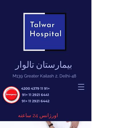
بیمارستان تالوار
M139 Greater Kailash 2, Delhi-48
+91 11 4379 4200
+91
6441 2921 11
+91
6442 2921 11
اورژانس 24 ساعته