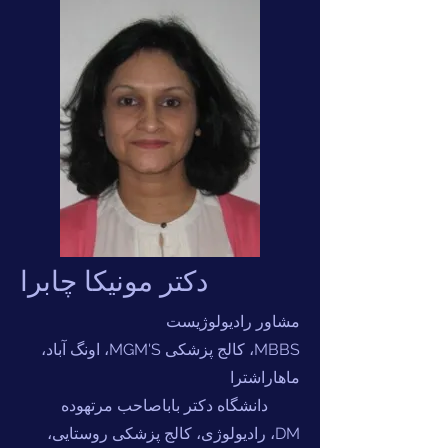
دکتر مونیکا چابرا
مشاور رادیولوژیست
MBBS، کالج پزشکی MGM'S، اونگ آباد،
ماهاراشترا
دانشگاه دکتر باباصاحب مرتهوده
DM، رادیولوژی، کالج پزشکی روستایی،