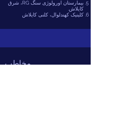
بیمارستان اورولوژی سنگ RG، شرق
کایلاش.
کلینیک کهندلوال، کلنی کایلاش
مخاطب
این اطلاعات در حال به روز رسانی است
دکتر آر کومار
دکتر س
سهگل