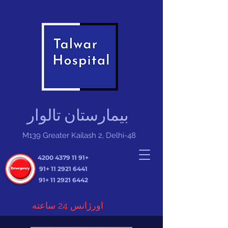
بیمارستان تالوار
M139 Greater Kailash 2, Delhi-48
+91 11 4379 4200
+91
6441 2921 11
+91
6442 2921 11
اورژانس 24 ساعته