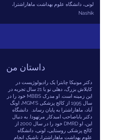
لونی، دانشگاه علوم بهداشت ماهاراشترا،
Nashik
داستان من
دکتر مونیکا چابترا یک رادیولوژیست در
کایلاش بزرگ، دهلی نو با 21 سال تجربه در
این زمینه است. او مدرک MBBS خود را در
سال 1995 از کالج پزشکی MGM'S، اونگ
آباد، ماهاراشترا به پایان رساند.
دانشگاه
دکتر باباصاحب امبدکار مرتهودا. به دنبال
این، او DMRD خود را در سال 2000 از
کالج پزشکی روستایی، لونی، دانشگاه
علوم بهداشت ماهاراشترا، ناشیک
انجام