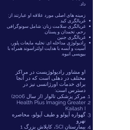
داد.
زمینه های اصلی مورد علاقه او عبارتند از:
غربالگری کبد
غربالگری سلامت زنان: شامل سونوگرافی
رحم، تخمدان و پستان.
غربالگری جنین
رادیولوژی مداخله ای: تخلیه مایعات پلور،
آسیت و آبسه با هدایت اولتراسوند همراه با
بیوپسی انبوه.
او مشاور رادیولوژیست در مراکز
مختلف در دهلی است که در آنجا
برای خدمات اورژانسی نیز در
دسترس است:
مرکز پزشکی تالوار (از سال 2006)
Health Plus Imaging Greater
Kailash I
گهواره آپولو و طیف آپولو، محاصره
نهرو
بیمارستان SCI، کایلاش بزرگ 1