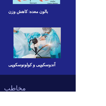
بالون معده: کاهش وزن
آندوسکوپی و کولونوسکوپی
مخاطب
تلفن:
+91 9650444883
جهت نوبت دهی: +
91 8860325180
+
91