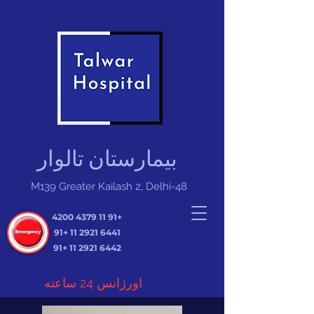
بیمارستان تالوار
M139 Greater Kailash 2, Delhi-48
+91 11 4379 4200
+91
6441 2921 11
+91
6442 2921 11
اورژانس 24 ساعته