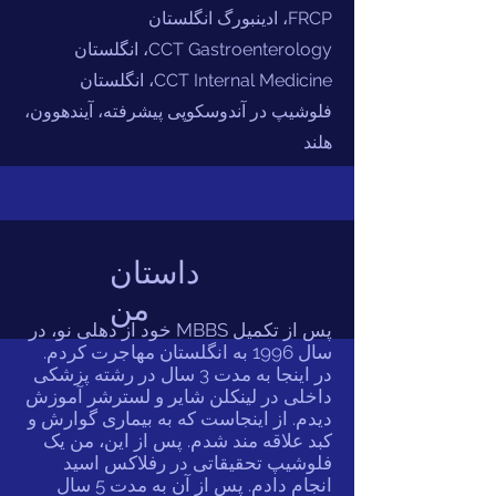
FRCP، ادینبورگ انگلستان
CCT Gastroenterology، انگلستان
CCT Internal Medicine، انگلستان
فلوشیپ در آندوسکوپی پیشرفته، آیندهوون،
هلند
داستان
من
پس از تکمیل MBBS خود از دهلی نو، در
سال 1996 به انگلستان مهاجرت کردم.
در اینجا به مدت 3 سال در رشته پزشکی
داخلی در لینکلن شایر و لسترشر آموزش
دیدم. از اینجاست که به بیماری گوارش و
کبد علاقه مند شدم. پس از این، من یک
فلوشیپ تحقیقاتی در رفلاکس اسید
انجام دادم. پس از آن به مدت 5 سال