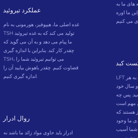
 های ما به
عملکرد تیروئید
ین ما اوره
غده اصلی ما، هیپوفیز، هورمونی به نام
TSH تولید می کند که به غده تیروئید
ما پیام می دهد و به آن می گوید که
چقدر کار کند. بنابراین با اندازه گیری
TSH، می توانیم تیروئید شما را
ست کبد
قضاوت کنیم. چقدر باهوش بیایید آن را
اندازه گیری کنیم.
LFT ها تست های زیادی دارند. به هر
 سال خود
شید. پس چه
ست. SGOT و SGPT ما
ز هستند که
روال ادرار
ی ما وجود
 شما آسیب
ادرار باید حاوی مواد زائد ما باشد نه
خون نشت می