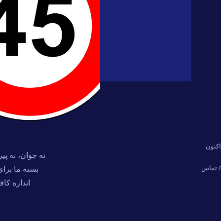
اکنون
نه جوان، نه پ
01143794200 تماس
بسته ما برا
اندازه کا