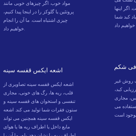
مواد خوب. اگر چیزهای خوبی مانند
 اگر اینها
پروتئین یا گلوکز را در اینجا پیدا کنیم،
اد کبد شما
چیزی اشتباه است. ما آن را انجام
خواهیم داد.
فی شکم
اشعه ایکس قفسه سینه
 روش غیر
اشعه ایکس قفسه سینه تصاویری از
یابی کبد،
قلب، ریه ها، رگ های خونی، مجاری
اس، مجاری
تنفسی و استخوان های قفسه سینه و
ستفاده می
ستون فقرات شما تولید می کند. اشعه
ایکس قفسه سینه همچنین می تواند
مایع داخل یا اطراف ریه ها یا هوای
اطراف ریه را نشان دهد. بله، ما آن را