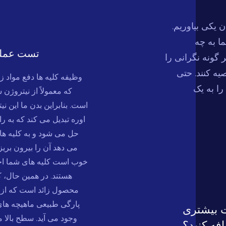
ن یکی بیاوریم.
ا به چه
تست عملک
 گونه نگرانی را
یه کنند. حتی
وظیفه کلیه ها دفع مواد ز
ا به یک
که معمولاً از نیتروژن
است. بنابراین بدن ما این نیت
اوره تبدیل می کند که به ر
حل می شود و به کلیه های
می دهد آن را بیرون بریزن
خوب است کلیه های شما احت
هستند. در همین حال، ک
محصول زائد است که از 
پارگی طبیعی ماهیچه های 
 بیشتری
وجود می آید. سطح بالا
فه کنید؟