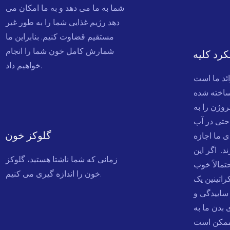
شما به ما می دهد و به ما امکان می
دهد رژیم غذایی شما را به طور غیر
مستقیم قضاوت کنیم. بنابراین ما
شمارش کامل خون شما را انجام
رد کلیه
خواهیم داد.
ائد ما است
 ساخته شده
روژن را به
احتی در آب
گلوکز خون
 ما اجازه
د. اگر این
زمانی که شما ناشتا هستید، گلوکز
مالاً خوب
خون را اندازه گیری می کنیم.
راتینین یک
ساییدگی و
بدن ما به
 ممکن است