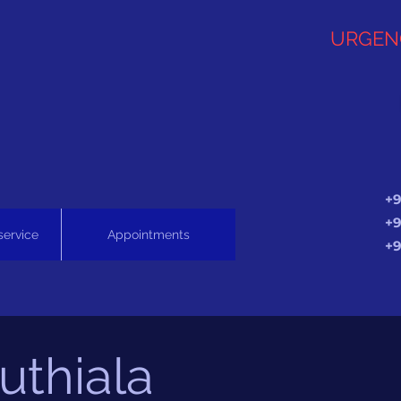
URGEN
+9
+9
service
Appointments
+9
uthiala