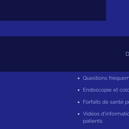
D
Questions fréque
Endoscopie et col
Forfaits de santé 
Vidéos d'informati
patients