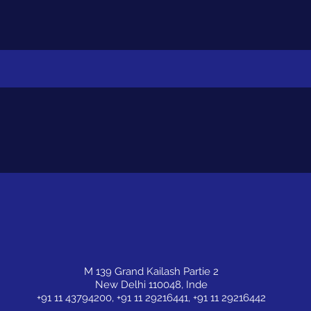
M 139 Grand Kailash Partie 2
New Delhi 110048, Inde
+91 11 43794200, +91 11 29216441, +91 11 29216442