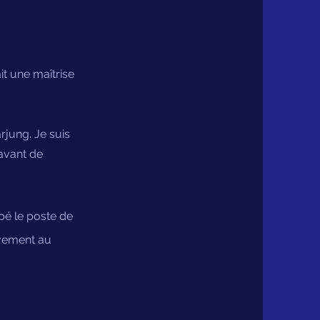
it une maîtrise
rjung. Je suis
 avant de
upé le poste de
ivement au