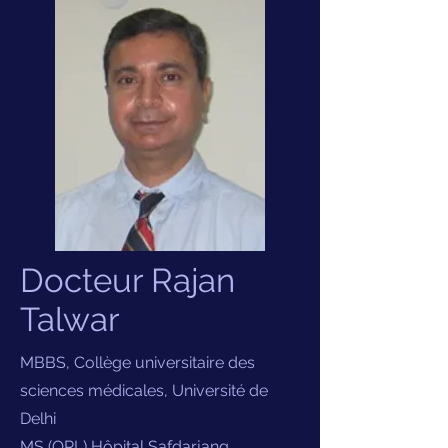
Docteur Rajan
Talwar
MBBS, Collège universitaire des
sciences médicales, Université de
Delhi
MS (ORL) Hôpital Safdarjang,