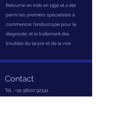
Retourné en Inde en 1992 et a été
parmi les premiers spécialistes à
commencer l'endoscopie pour le
diagnostic et le traitement des
troubles du larynx et de la voix
Contact
Tél. :
+91 98102 92341
Courriel :
ent.clinic@yahoo.com
Pour les rendez-vous, contactez :
+91
11 43794200
,
+91 98102 92341