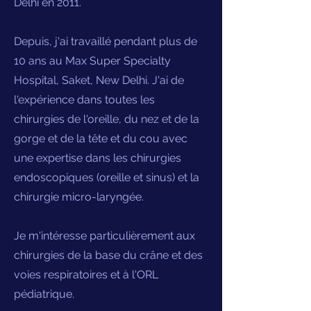
Delhi en 2011.
Depuis, j'ai travaillé pendant plus de
10 ans au Max Super Specialty
Hospital, Saket, New Delhi. J'ai de
l'expérience dans toutes les
chirurgies de l'oreille, du nez et de la
gorge et de la tête et du cou avec
une expertise dans les chirurgies
endoscopiques (oreille et sinus) et la
chirurgie micro-laryngée.
Je m'intéresse particulièrement aux
chirurgies de la base du crâne et des
voies respiratoires et à l'ORL
pédiatrique.