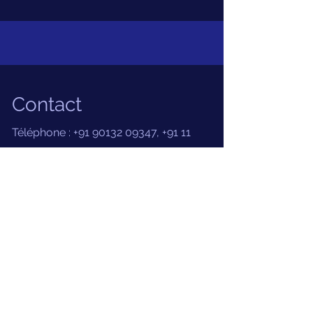
Contact
Téléphone :
+91 90132 09347
,
+91 11
4379 4200
Mme S
Dr R Bewari
Sheikh
Terms and Conditions