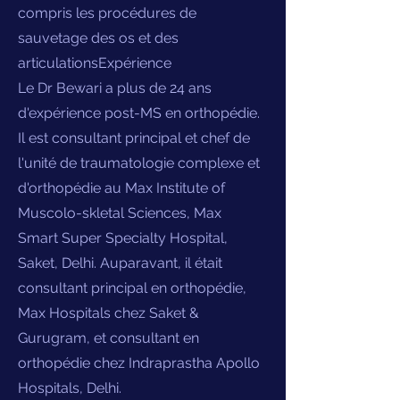
compris les procédures de
sauvetage des os et des
articulationsExpérience
Le Dr Bewari a plus de 24 ans
d'expérience post-MS en orthopédie.
Il est consultant principal et chef de
l'unité de traumatologie complexe et
d'orthopédie au Max Institute of
Muscolo-skletal Sciences, Max
Smart Super Specialty Hospital,
Saket, Delhi. Auparavant, il était
consultant principal en orthopédie,
Max Hospitals chez Saket &
Gurugram, et consultant en
orthopédie chez Indraprastha Apollo
Hospitals, Delhi.