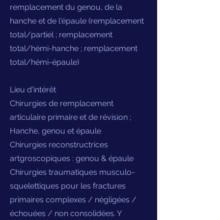
remplacement du genou, de la
hanche et de l'épaule (remplacement
total/partiel ; remplacement
total/hémi-hanche ; remplacement
total/hémi-épaule)
Lieu d'intérêt
Chirurgies de remplacement
articulaire primaire et de révision ;
Hanche, genou et épaule
Chirurgies reconstructrices
artgroscopiques : genou & épaule
Chirurgies traumatiques musculo-
squelettiques pour les fractures
primaires complexes / négligées /
échouées / non consolidées. Y