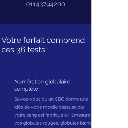
01143794200
Votre forfait comprend
ces 36 tests :
Numération globulaire
complète
Saviez-vous qu'un CBC donne une
idée de votre moelle osseuse car
votre sang est fabriqué ici. Il mesure
vos globules rouges, globules blancs