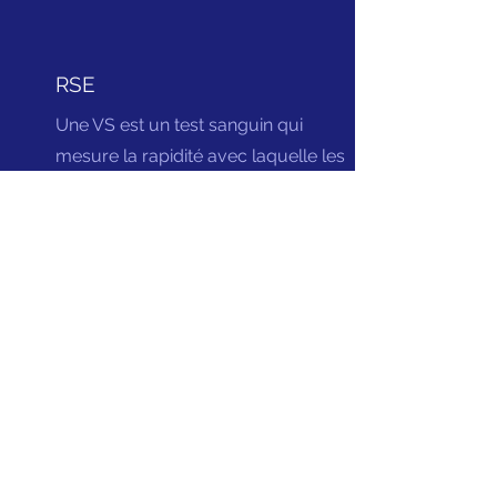
RSE
Une VS est un test sanguin qui
mesure la rapidité avec laquelle les
globules rouges se déposent au fond
d'un tube à essai. Habituellement, ils
s'installent lentement. Lorsqu'il est
rapide, cela peut indiquer une
inflammation dans le corps. Il est
également inclus.