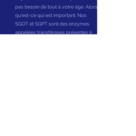
pas besoin de tout à votre âge. Alors
qu'est-ce qui est important. Nos
SGOT et SGPT sont des enzymes
appelées transférases présentes à
l'intérieur de nos cellules hépatiques.
Si vos cellules hépatiques sont
endommagées, elles libèrent ces
enzymes dans le sang. C'est un bon
début. Si ceux-ci sont normaux, il y a
de fortes chances que votre foie soit
en bon état. Mesurons les niveaux
SGOT et SGPT