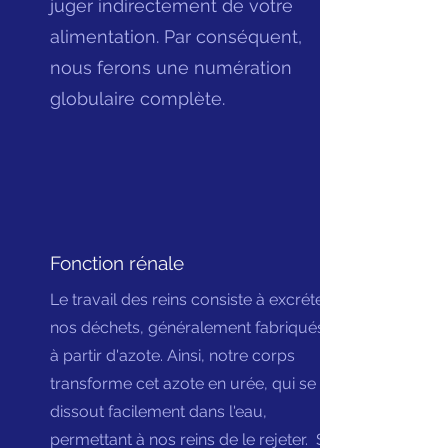
juger indirectement de votre
alimentation. Par conséquent,
nous ferons une numération
globulaire complète.
Fonction rénale
Le travail des reins consiste à excréter
nos déchets, généralement fabriqués
à partir d'azote. Ainsi, notre corps
transforme cet azote en urée, qui se
dissout facilement dans l'eau,
permettant à nos reins de le rejeter.
Si